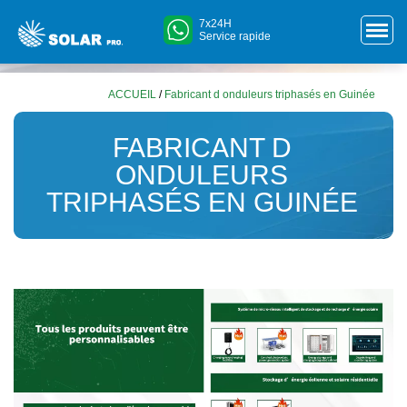
7x24H
Service rapide
ACCUEIL
/
Fabricant d onduleurs triphasés en Guinée
FABRICANT D
ONDULEURS
TRIPHASÉS EN GUINÉE