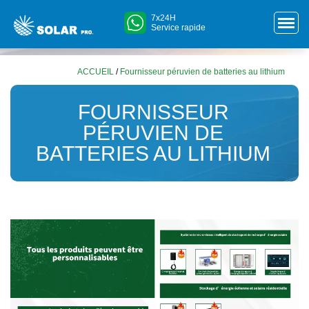
7x24H
Service rapide
ACCUEIL
/
Fournisseur péruvien de batteries au lithium
FOURNISSEUR
PÉRUVIEN DE
BATTERIES AU LITHIUM