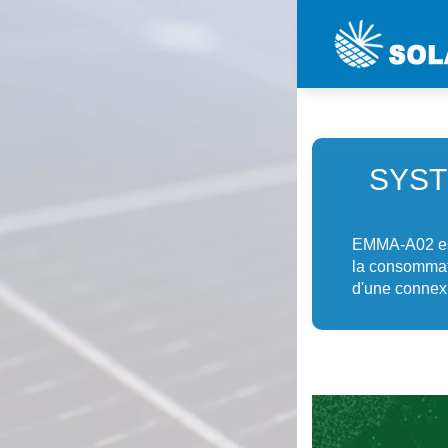
SYST
EMMA-A02 est 
la consommati
d'une connexi