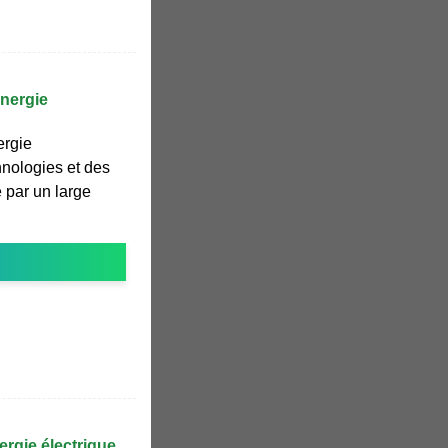
énergie
ergie
hnologies et des
é par un large
ergie électrique