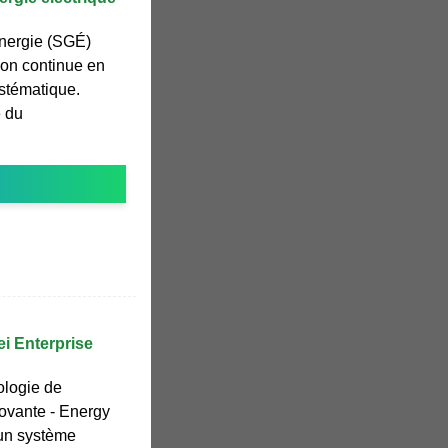
énergie (SGÉ)
ion continue en
ystématique.
e du
ei Enterprise
logie de
ovante - Energy
 un système