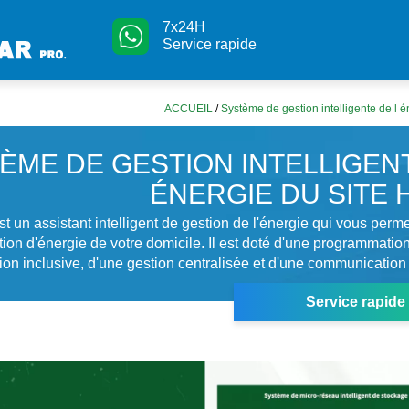
7x24H
Service rapide
ACCUEIL
/
Système de gestion intelligente de l 
ÈME DE GESTION INTELLIGENT
ÉNERGIE DU SITE 
un assistant intelligent de gestion de l'énergie qui vous perme
on d'énergie de votre domicile. Il est doté d'une programmation 
on inclusive, d'une gestion centralisée et d'une communication 
Service rapide