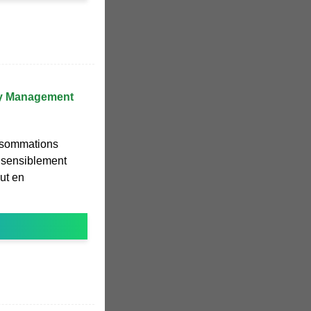
gy Management
nsommations
r sensiblement
ut en