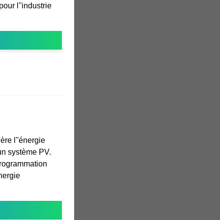
pour l''industrie
ère l''énergie
un système PV.
programmation
énergie