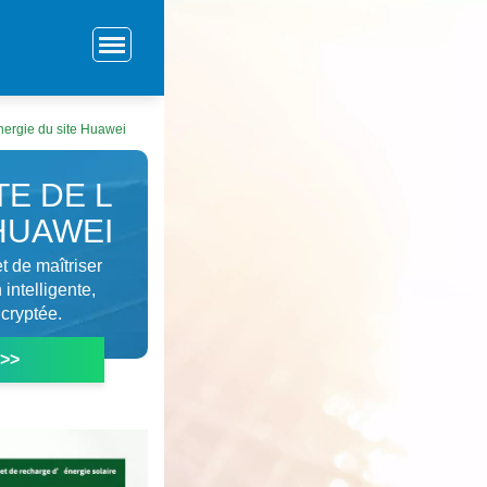
énergie du site Huawei
E DE L
HUAWEI
t de maîtriser
intelligente,
cryptée.
 >>