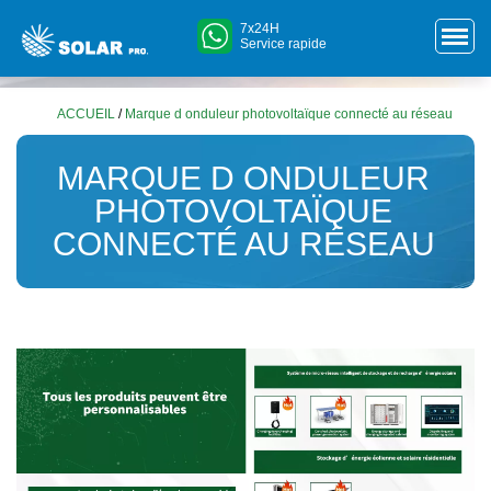
7x24H
Service rapide
ACCUEIL
/
Marque d onduleur photovoltaïque connecté au réseau
MARQUE D ONDULEUR
PHOTOVOLTAÏQUE
CONNECTÉ AU RÉSEAU