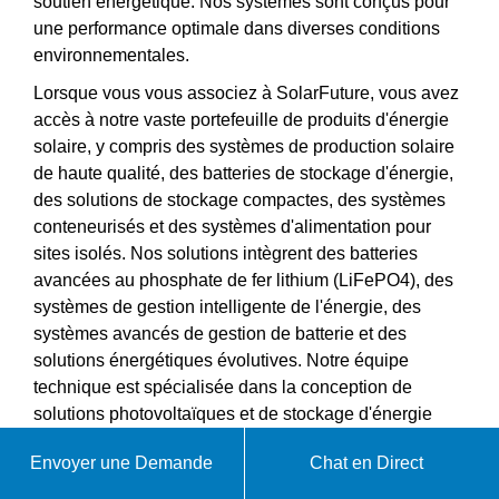
soutien énergétique. Nos systèmes sont conçus pour
une performance optimale dans diverses conditions
environnementales.
Lorsque vous vous associez à SolarFuture, vous avez
accès à notre vaste portefeuille de produits d'énergie
solaire, y compris des systèmes de production solaire
de haute qualité, des batteries de stockage d'énergie,
des solutions de stockage compactes, des systèmes
conteneurisés et des systèmes d'alimentation pour
sites isolés. Nos solutions intègrent des batteries
avancées au phosphate de fer lithium (LiFePO4), des
systèmes de gestion intelligente de l'énergie, des
systèmes avancés de gestion de batterie et des
solutions énergétiques évolutives. Notre équipe
technique est spécialisée dans la conception de
solutions photovoltaïques et de stockage d'énergie
personnalisées pour vos besoins spécifiques de
Envoyer une Demande
Chat en Direct
projet.