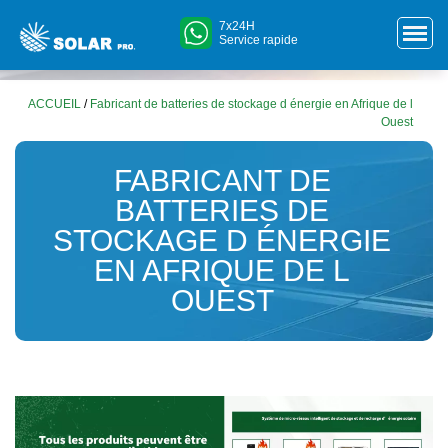
7x24H
Service rapide
ACCUEIL
/
Fabricant de batteries de stockage d énergie en Afrique de l
Ouest
FABRICANT DE
BATTERIES DE
STOCKAGE D ÉNERGIE
EN AFRIQUE DE L
OUEST