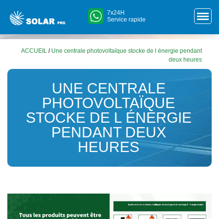
7x24H
Service rapide
ACCUEIL
/
Une centrale photovoltaïque stocke de l énergie pendant
deux heures
UNE CENTRALE
PHOTOVOLTAÏQUE
STOCKE DE L ÉNERGIE
PENDANT DEUX
HEURES