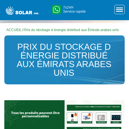
7x24H
Service rapide
ACCUEIL
/
Prix ​​du stockage d énergie distribué aux Émirats arabes unis
PRIX ​​DU STOCKAGE D
ÉNERGIE DISTRIBUÉ
AUX ÉMIRATS ARABES
UNIS