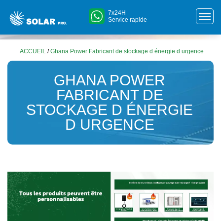
7x24H
Service rapide
ACCUEIL
/
Ghana Power Fabricant de stockage d énergie d urgence
GHANA POWER
FABRICANT DE
STOCKAGE D ÉNERGIE
D URGENCE