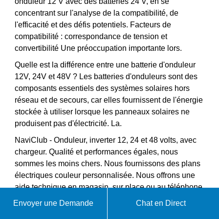
onduleur 12 V avec des batteries 24 V, en se
concentrant sur l'analyse de la compatibilité, de
l'efficacité et des défis potentiels. Facteurs de
compatibilité : correspondance de tension et
convertibilité Une préoccupation importante lors.
Quelle est la différence entre une batterie d'onduleur
12V, 24V et 48V ? Les batteries d'onduleurs sont des
composants essentiels des systèmes solaires hors
réseau et de secours, car elles fournissent de l'énergie
stockée à utiliser lorsque les panneaux solaires ne
produisent pas d'électricité. La.
NaviClub - Onduleur, inverter 12, 24 et 48 volts, avec
chargeur. Qualité et performances égales, nous
sommes les moins chers. Nous fournissons des plans
électriques couleur personnalisée. Nous offrons une
aide technique en magasin, sur place ou au téléphone.
remplaçons rapidement les équipements.
Envoyer une Demande
Chat en Direct
Le MultiPlus II GX est un convertisseur/chargeur qui