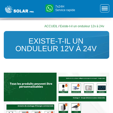
7x24H
Service rapide
ACCUEIL
/
Existe-t-il un onduleur 12v à 24v
EXISTE-T-IL UN
ONDULEUR 12V À 24V