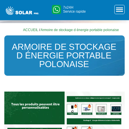
7x24H
Service rapide
ACCUEIL
/
Armoire de stockage d énergie portable polonaise
ARMOIRE DE STOCKAGE
D ÉNERGIE PORTABLE
POLONAISE