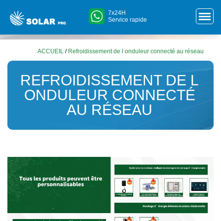
7x24H
Service rapide
ACCUEIL
/
Refroidissement de l onduleur connecté au réseau
REFROIDISSEMENT DE L
ONDULEUR CONNECTÉ
AU RÉSEAU