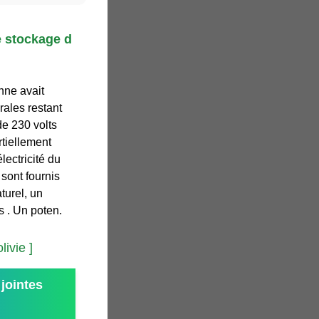
e stockage d
nne avait
urales restant
de 230 volts
rtiellement
ectricité du
 sont fournis
turel, un
s . Un poten.
ivie ]
jointes