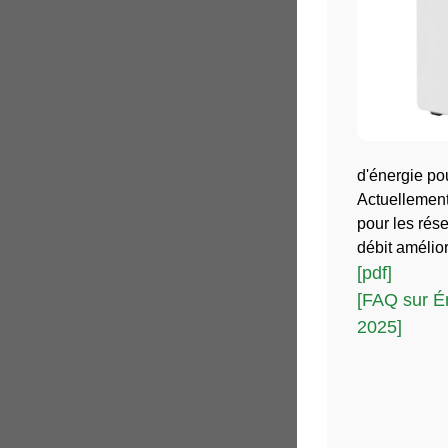
d'énergie po
Actuellement
pour les rés
débit amélio
[pdf]
[FAQ sur É
2025]