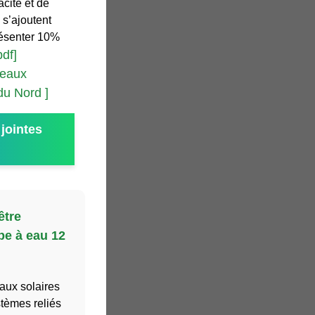
cité et de
 s’ajoutent
présenter 10%
pdf]
neaux
du Nord ]
jointes
être
pe à eau 12
aux solaires
tèmes reliés