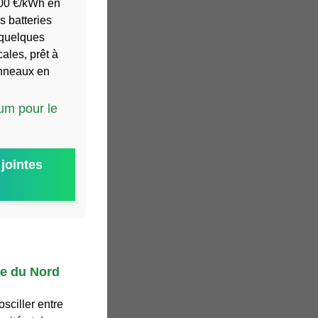
000 €/kWh en
 batteries
 quelques
ales, prêt à
panneaux en
ium pour le
jointes
ue du Nord
sciller entre