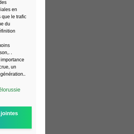
des
iales en
que le trafic
ue du
finition
moins
on,. .
e importance
crue, un
génération..
élorussie
jointes