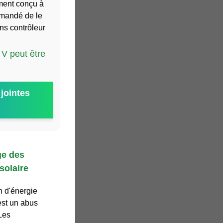
ement conçu à
mmandé de le
ns contrôleur
V peut être
jointes
ge des
solaire
 d'énergie
est un abus
Les