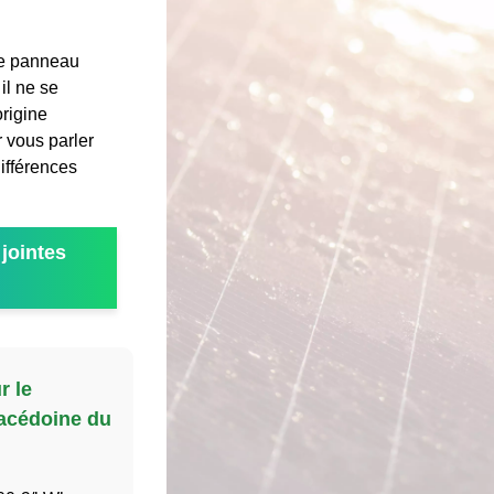
le panneau
il ne se
origine
r vous parler
ifférences
jointes
r le
Macédoine du