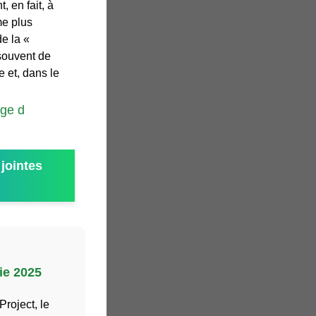
 en fait, à
me plus
e la «
 souvent de
ne et, dans le
age d
jointes
ie 2025
Project, le