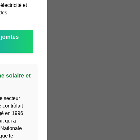
électricité et
 des
jointes
e solaire et
le secteur
 contrôlait
gé en 1996
r, qui a
 Nationale
que le