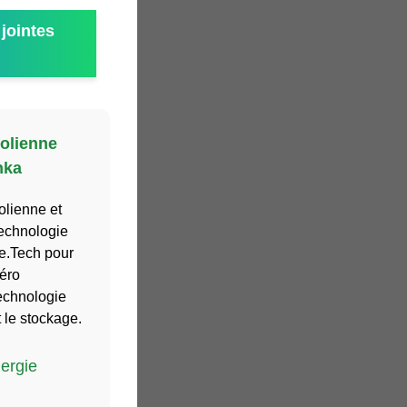
jointes
éolienne
nka
olienne et
technologie
e.Tech pour
zéro
technologie
t le stockage.
ergie