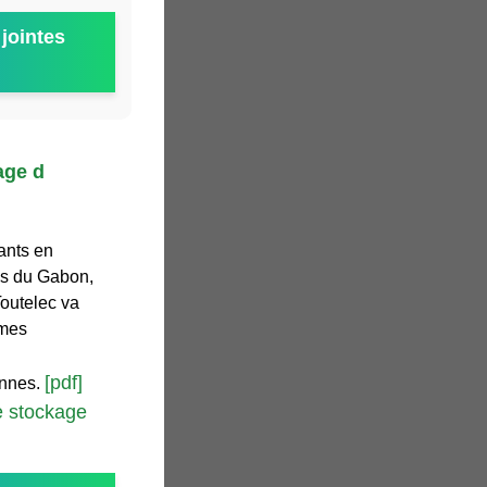
jointes
age d
ants en
ns du Gabon,
Toutelec va
èmes
[pdf]
ennes.
de stockage