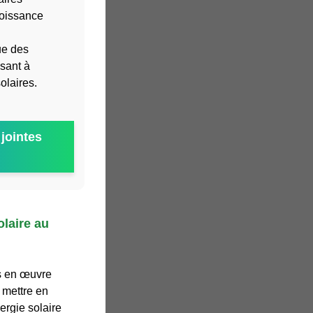
roissance
ue des
isant à
olaires.
jointes
olaire au
s en œuvre
 mettre en
ergie solaire