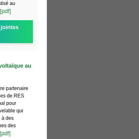
atisé au
[pdf]
jointes
voltaïque au
re partenaire
oles de RES
al pour
velable qui
e à des
nes des
[pdf]