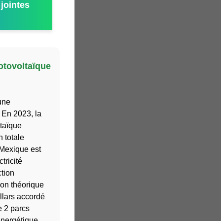
jointes
otovoltaïque
une
. En 2023, la
ltaïque
n totale
 Mexique est
tricité
tion
ion théorique
llars accordé
e 2 parcs
 énergétique