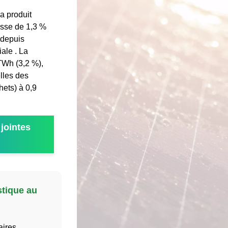
 a produit
isse de 1,3 %
 depuis
ale . La
TWh (3,2 %),
elles des
ets) à 0,9
jointes
stique au
aires