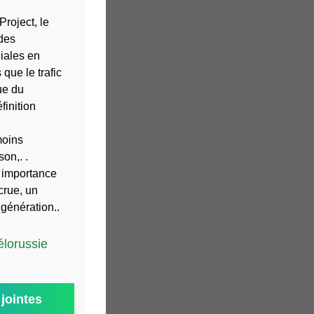
Project, le
des
iales en
que le trafic
ue du
finition
moins
on,. .
e importance
crue, un
génération..
élorussie
jointes