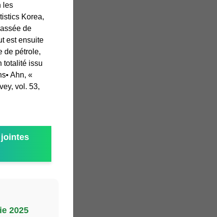
 les
tistics Korea,
 passée de
ut est ensuite
 de pétrole,
 totalité issu
ns• Ahn, «
ey, vol. 53,
jointes
ie 2025