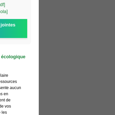
df]
ola]
jointes
r écologique
laire
ressources
ésente aucun
ns en
ent de
 de vos
 les