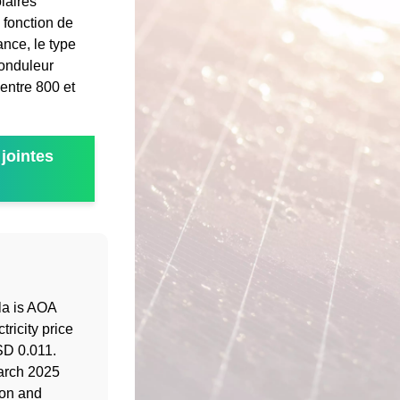
laires
 fonction de
nce, le type
 onduleur
entre 800 et
jointes
ola is AOA
ricity price
SD 0.011.
March 2025
ion and