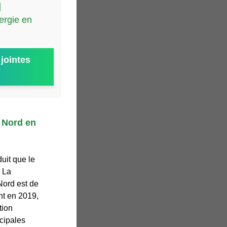
]
ergie en
jointes
 Nord en
uit que le
. La
ord est de
nt en 2019,
tion
cipales