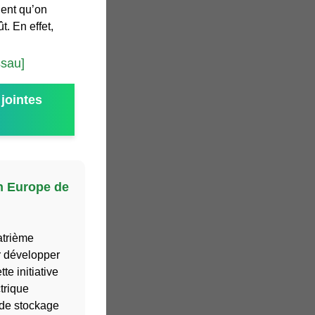
ient qu’on
t. En effet,
ssau]
jointes
n Europe de
atrième
r développer
e initiative
trique
 de stockage