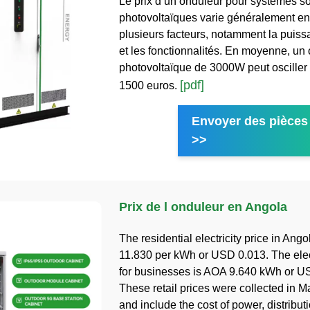
Le prix d’un onduleur pour systèmes so
photovoltaïques varie généralement en
plusieurs facteurs, notamment la puissa
et les fonctionnalités. En moyenne, un
photovoltaïque de 3000W peut osciller 
[pdf]
1500 euros.
Envoyer des pièces 
>>
Prix de l onduleur en Angola
The residential electricity price in Ang
11.830 per kWh or USD 0.013. The elect
for businesses is AOA 9.640 kWh or U
These retail prices were collected in 
and include the cost of power, distribut