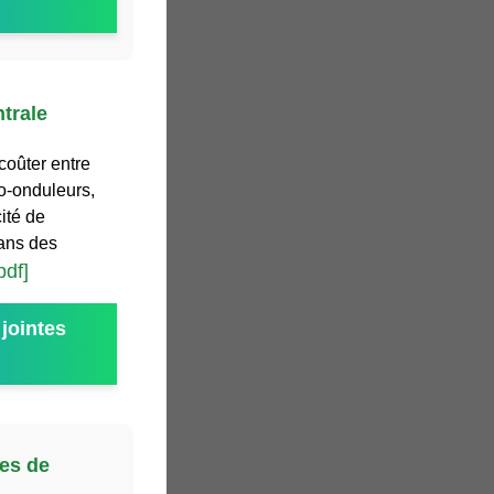
trale
coûter entre
ro-onduleurs,
cité de
dans des
pdf]
jointes
ies de