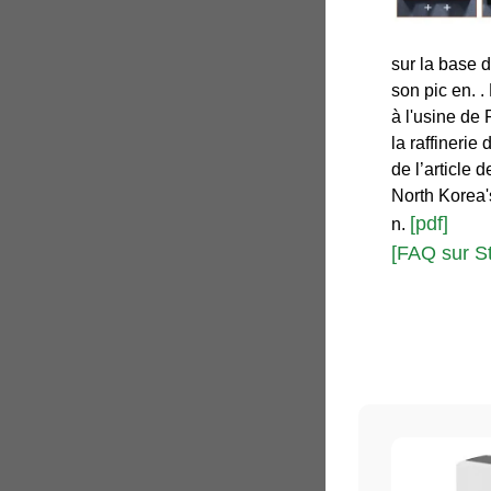
sur la base 
son pic en. .
à l'usine de
la raffinerie 
de l’article 
North Korea'
[pdf]
n.
[FAQ sur S