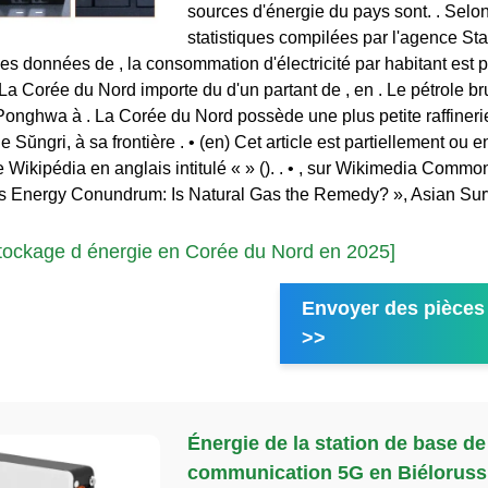
sources d'énergie du pays sont. . Selon
statistiques compilées par l'agence Sta
des données de , la consommation d'électricité par habitant est
 La Corée du Nord importe du d'un partant de , en . Le pétrole br
 Ponghwa à . La Corée du Nord possède une plus petite raffinerie
de Sŭngri, à sa frontière . • (en) Cet article est partiellement ou en
de Wikipédia en anglais intitulé « » (). . • , sur Wikimedia Commo
s Energy Conundrum: Is Natural Gas the Remedy? », Asian Surv
tockage d énergie en Corée du Nord en 2025]
Envoyer des pièces 
>>
Énergie de la station de base de
communication 5G en Biéloruss