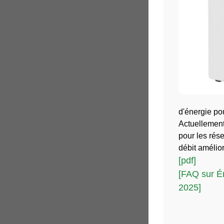
d'énergie po
Actuellement
pour les rés
débit amélio
[pdf]
[FAQ sur É
2025]