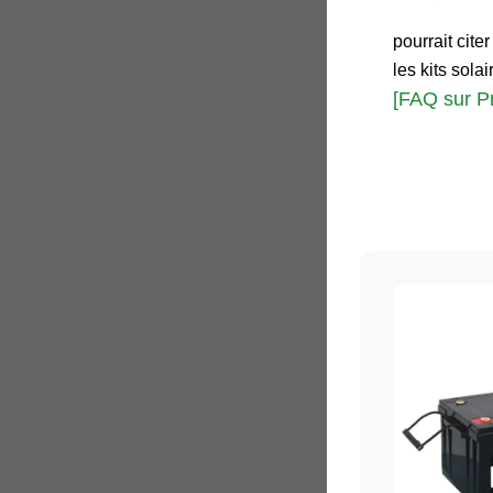
pourrait cite
les kits sol
[FAQ sur P