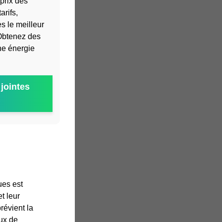
prix des
rifs,
es le meilleur
Obtenez des
ne énergie
jointes
ues est
et leur
révient la
ux de