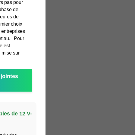
rs pas pour
 phase de
heures de
remier choix
 entreprises
t au. . Pour
e est
a mise sur
jointes
bles de 12 V-