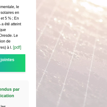
mentale, le
solaires en
 et 5 % ; En
a été atteint
ïque
 Dresde. Le
ion de
[pdf]
es) à l.
jointes
vendus par
ication
 les