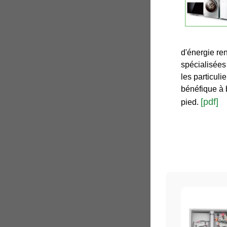
d'énergie re
spécialisées 
les particuli
bénéfique à 
[pdf]
pied.