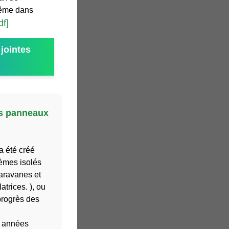
même dans
df]
jointes
es panneaux
a été créé
tèmes isolés
caravanes et
atrices. ), ou
 progrès des
s années