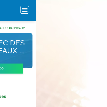
AIRES PANNEAUX ...
VEC DES
UX ...
 >>
ues