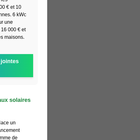
00 € et 10
onnes. 6 kWc
ur une
 16 000 € et
es maisons.
jointes
ux solaires
lace un
nancement
ramme de