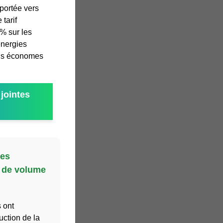
xportée vers
tarif
% sur les
énergies
eils économes
jointes
res
 de volume
 ont
ction de la