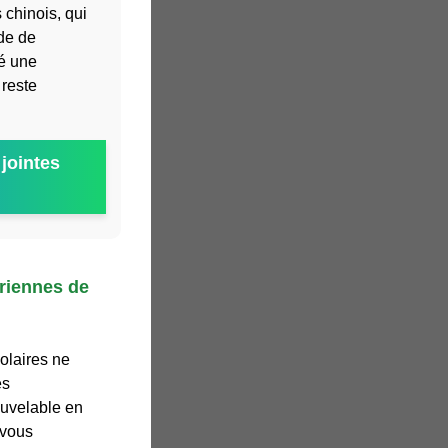
 chinois, qui
ode de
né une
 reste
jointes
riennes de
solaires ne
es
ouvelable en
 vous