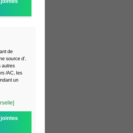
jointes
tant de
ne source d'.
 autres
rs /AC, les
endant un
selle]
jointes