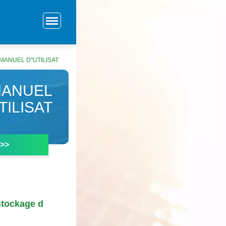
NUEL D''UTILISAT
MANUEL
UTILISAT
 >>
stockage d