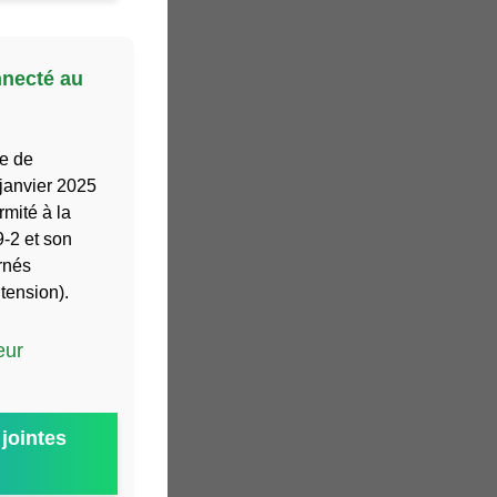
nnecté au
de de
 janvier 2025
rmité à la
2 et son
rnés
tension).
eur
jointes