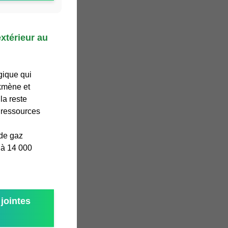
xtérieur au
gique qui
rkmène et
la reste
 ressources
 de gaz
 à 14 000
jointes