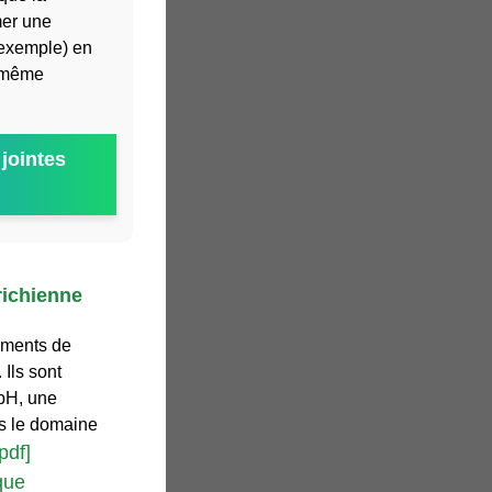
mer une
r exemple) en
a même
jointes
richienne
ements de
 Ils sont
mbH, une
s le domaine
pdf]
que