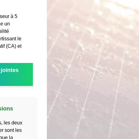
sseur à 5
he un
ilité
rtissant le
if (CA) et
jointes
sions
s, les deux
er sont les
que la