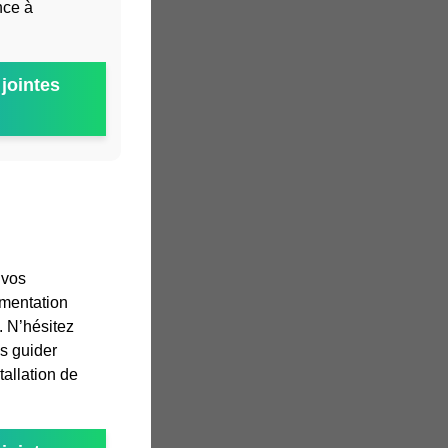
nce à
jointes
 vos
imentation
. N’hésitez
s guider
tallation de