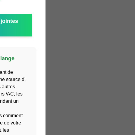
jointes
élange
tant de
ne source d'.
 autres
rs /AC, les
endant un
ns comment
ce de votre
z les