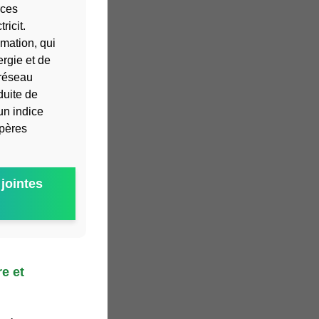
rces
ricit.
mmation, qui
rgie et de
 réseau
duite de
un indice
epères
jointes
e et