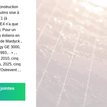
onstruction
ulins sise à
E1 (à
'E4 n'a que
t. Pour un
cs éoliens en
 de Mardyck ,
rgy GE 3000,
.. . • , ,
 2010, cinq
, 2025, cinq
Ostrevent , ,
jointes