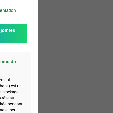
mentation
jointes
tème de
lement
elle) est un
e stockage
n réseau
ockée pendant
nte et peu