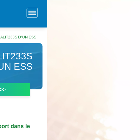
ALIT233S D''UN ESS
LIT233S
'UN ESS
 >>
port dans le