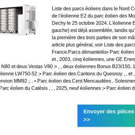
Liste des parcs éoliens dans le Nord C
de l'éolienne E2 du parc éolien des Mo
Dechy le 25 octobre 2024. L'éolienne 
gauche) est déjà assemblée, tandis qu
la première des trois parties de son mâ
article plus général, voir Liste des par
France.Parcs démantelés• Parc éolien
et , 2003, cinq éoliennes, une GE Ene
N80 et deux Vestas V80 ;• , , deux éoliennes Bonus B23/150, 1993
lienne LW750-52 ;• Parc éolien des Cantons du Quesnoy , , et ,
nvion MM92 ;. . • Parc éolien des Cent Mencaudées , Solesmes
Parc éolien du Catésis , , , 2025, neuf éoliennes ;• Parc éolien d'
Envoyer des pièces 
>>