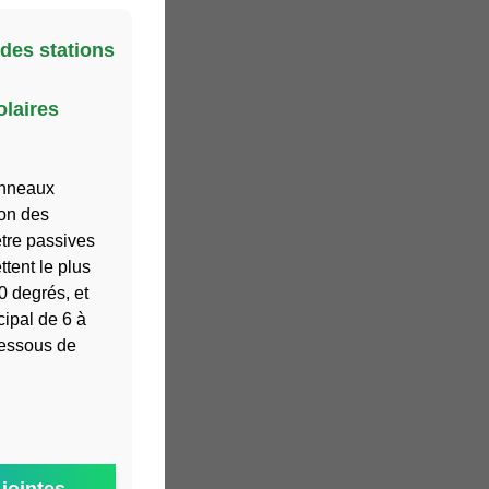
des stations
olaires
anneaux
lon des
être passives
tent le plus
0 degrés, et
cipal de 6 à
dessous de