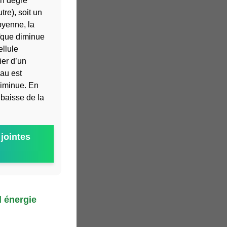
un degré
tre), soit un
oyenne, la
aïque diminue
ellule
ier d’un
eau est
diminue. En
 baisse de la
jointes
d énergie