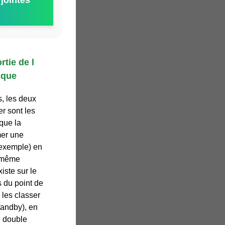
jointes
rtie de l
ique
s, les deux
er sont les
que la
mer une
r exemple) en
a même
xiste sur le
s du point de
 les classer
tandby), en
u double