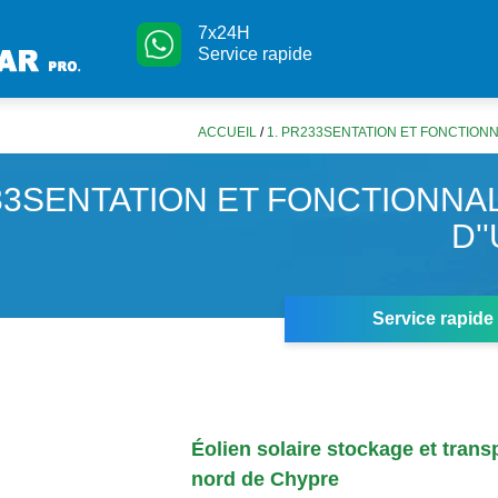
7x24H
Service rapide
ACCUEIL
/
1. PR233SENTATION ET FONCTIONN
33SENTATION ET FONCTIONNA
D'
Service rapide
Éolien solaire stockage et trans
nord de Chypre