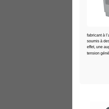
fabricant à l
soumis à des
effet, une a
tension génér