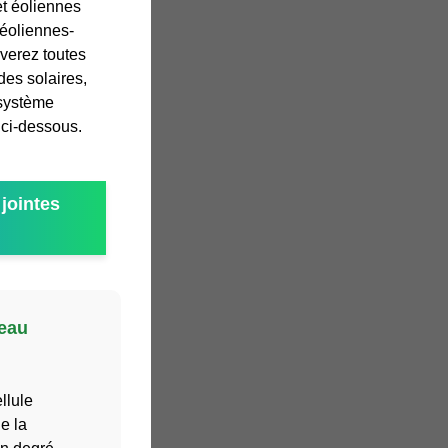
et éoliennes
éoliennes-
verez toutes
des solaires,
système
e ci-dessous.
jointes
eau
llule
e la