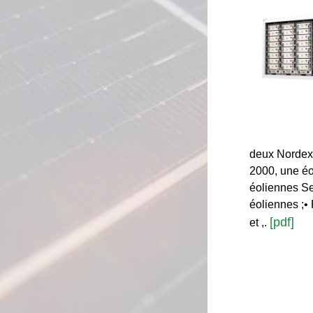
deux Nordex 
2000, une éo
éoliennes Se
éoliennes ;• 
[pdf]
et ,.