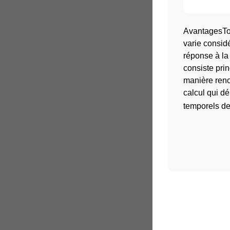
AvantagesTou
varie consid
réponse à la
consiste prin
manière reno
calcul qui dé
temporels de 